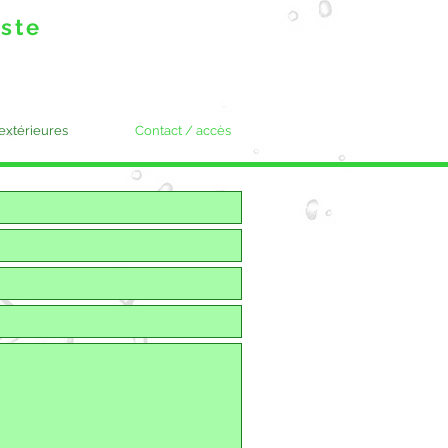
iste
 extérieures
Contact / accès