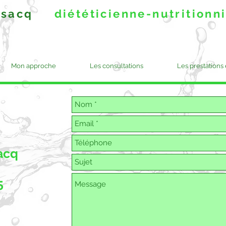
Pussacq
diététicienne-nutritionn
Mon approche
Les consultations
Les prestations
acq
5