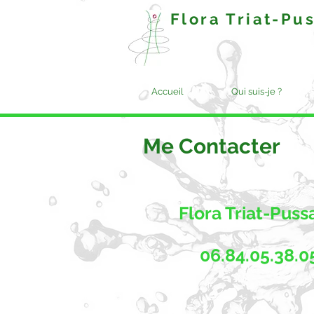
Flora Triat-
Accueil
Qui suis-je ?
Me Contacter
Flora Triat-Puss
06.84.05.38.0